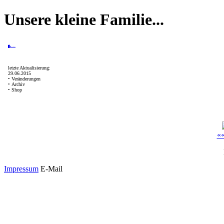
Unsere kleine Familie...
Home
über mich
Ernährung
Links
Gochts Hunde- und Pferdeshop
Archiv
letzte Aktualisierung:
29.06.2015
• Veränderungen
• Archiv
• Shop
«
Impressum
E-Mail